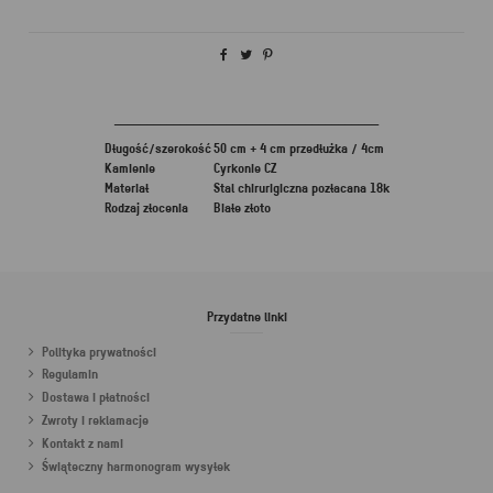
________________________________________
Długość/szerokość
50 cm + 4 cm przedłużka / 4cm
Kamienie
Cyrkonie CZ
Materiał
Stal chirurigiczna pozłacana 18k
Rodzaj złocenia
Białe złoto
Przydatne linki
Polityka prywatności
Regulamin
Dostawa i płatności
Zwroty i reklamacje
Kontakt z nami
Świąteczny harmonogram wysyłek