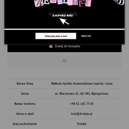
Rozmiar
Zapisz się!
Dodaj do koszyka
Nazwa firmy
MyMusic Spółka Komandytowa Łupicki, Czysz
Adres
ul. Wierzbowa 31, 62-081 Wysogotowo
Numer telefonu
+48 61 101 77 56
Adres e-mail
bok@drstyle.pl
Kraj pochodzenia
Polska