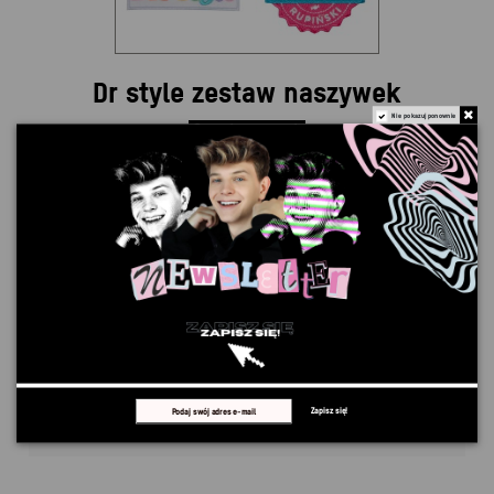
Dr style zestaw naszywek
Nie pokazuj ponownie
Obecnie brak na stanie
52,00 zł
Brutto
Rozmiar
Dodaj do koszyka
Zapisz się!