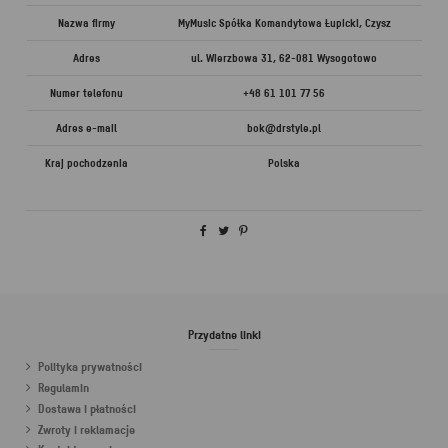
Nazwa firmy
MyMusic Spółka Komandytowa Łupicki, Czysz
Adres
ul. Wierzbowa 31, 62-081 Wysogotowo
Numer telefonu
+48 61 101 77 56
Adres e-mail
bok@drstyle.pl
Kraj pochodzenia
Polska
Przydatne linki
Polityka prywatności
Regulamin
Dostawa i płatności
Zwroty i reklamacje